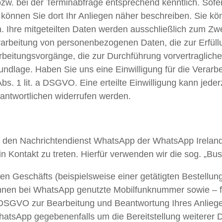
w. bei der Terminabfrage entsprechend kenntlich. Sofern
 können Sie dort Ihr Anliegen näher beschreiben. Sie k
n. Ihre mitgeteilten Daten werden ausschließlich zum Z
rarbeitung von personenbezogenen Daten, die zur Erfüll
erarbeitungsvorgänge, die zur Durchführung vorvertraglich
ndlage. Haben Sie uns eine Einwilligung für die Verarbeit
bs. 1 lit. a DSGVO. Eine erteilte Einwilligung kann jede
antwortlichen widerrufen werden.
er den Nachrichtendienst WhatsApp der WhatsApp Irelan
 in Kontakt zu treten. Hierfür verwenden wir die sog. „B
ten Geschäfts (beispielsweise einer getätigten Bestellu
nen bei WhatsApp genutzte Mobilfunknummer sowie – fall
 DSGVO zur Bearbeitung und Beantwortung Ihres Anliege
hatsApp gegebenenfalls um die Bereitstellung weitere