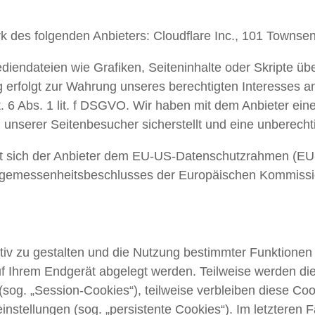
rk des folgenden Anbieters: Cloudflare Inc., 101 Towns
iendateien wie Grafiken, Seiteninhalte oder Skripte über
g erfolgt zur Wahrung unseres berechtigten Interesses a
t. 6 Abs. 1 lit. f DSGVO. Wir haben mit dem Anbieter ein
unserer Seitenbesucher sicherstellt und eine unberechti
at sich der Anbieter dem EU-US-Datenschutzrahmen (E
ngemessenheitsbeschlusses der Europäischen Kommissio
iv zu gestalten und die Nutzung bestimmter Funktionen
 auf Ihrem Endgerät abgelegt werden. Teilweise werden d
sog. „Session-Cookies“), teilweise verbleiben diese Co
nstellungen (sog. „persistente Cookies“). Im letzteren 